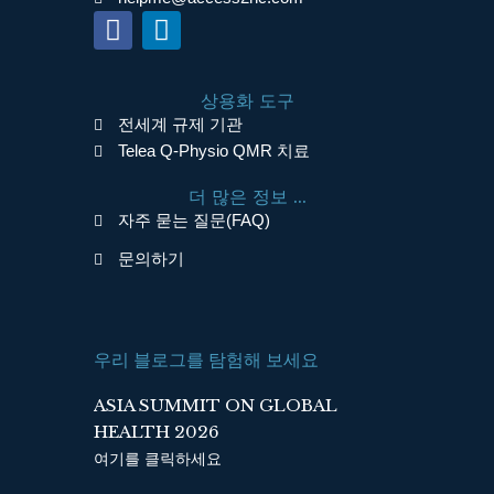
F
L
a
i
c
n
상용화 도구
e
k
전세계 규제 기관
b
e
Telea Q-Physio QMR 치료
o
d
o
i
더 많은 정보 ...
k
n
자주 묻는 질문(FAQ)
문의하기
우리 블로그를 탐험해 보세요
ASIA SUMMIT ON GLOBAL
HEALTH 2026
여기를 클릭하세요