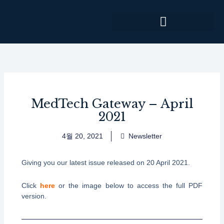
콘
텐
츠
로
건
너
뛰
기
MedTech Gateway – April
2021
4월 20, 2021
Newsletter
Giving you our latest issue released on 20 April 2021.
Click
here
or the image below to access the full PDF
version.