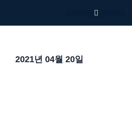
콘
텐
츠
로
건
너
뛰
기
2021년 04월 20일
MedTech
Gateway
–
April
2021