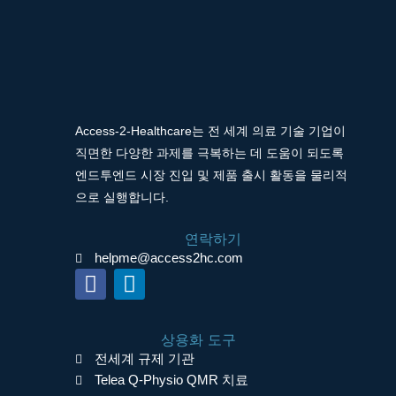
Access-2-Healthcare는 전 세계 의료 기술 기업이
직면한 다양한 과제를 극복하는 데 도움이 되도록
엔드투엔드 시장 진입 및 제품 출시 활동을 물리적
으로 실행합니다.
연락하기
helpme@access2hc.com
F
L
a
i
c
n
상용화 도구
e
k
전세계 규제 기관
b
e
Telea Q-Physio QMR 치료
o
d