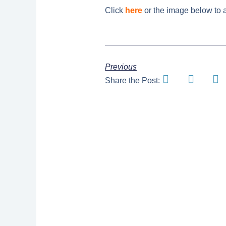
Click
here
or the image below to 
Previous
Share the Post: