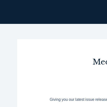
콘
텐
츠
로
건
너
뛰
기
Med
Giving you our latest issue relea