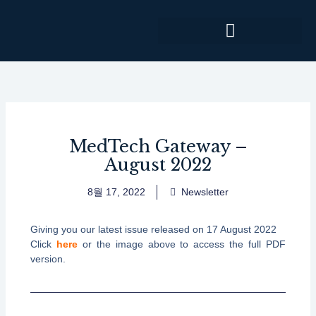
콘
텐
츠
로
건
너
뛰
기
MedTech Gateway –
August 2022
8월 17, 2022
Newsletter
Giving you our latest issue released on 17 August 2022
Click
here
or the image above to access the full PDF
version.