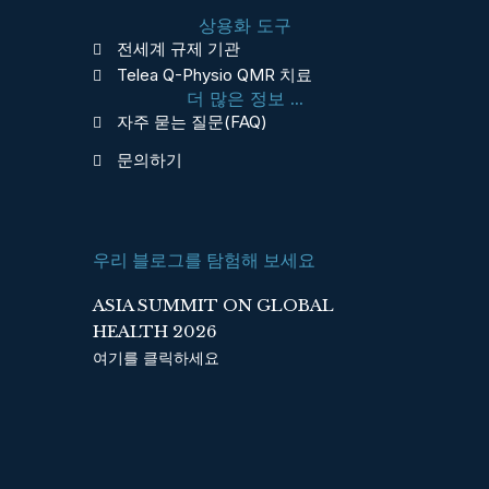
c
n
상용화 도구
e
k
전세계 규제 기관
b
e
Telea Q-Physio QMR 치료
o
d
더 많은 정보 ...
o
i
자주 묻는 질문(FAQ)
k
n
문의하기
우리 블로그를 탐험해 보세요
ASIA SUMMIT ON GLOBAL
HEALTH 2026
여기를 클릭하세요