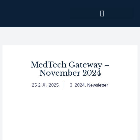
跳
至
主
要
內
容
MedTech Gateway –
November 2024
25 2 月, 2025
2024
,
Newsletter