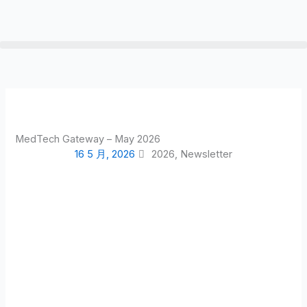
跳
至
内
容
MedTech Gateway – May 2026
16 5 月, 2026
2026
,
Newsletter