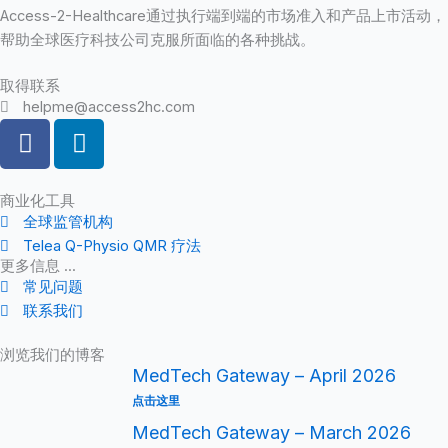
Access-2-Healthcare通过执行端到端的市场准入和产品上市活动，
帮助全球医疗科技公司克服所面临的各种挑战。
取得联系
helpme@access2hc.com
F
L
a
i
c
n
e
k
商业化工具
全球监管机构
b
e
Telea Q-Physio QMR 疗法
o
d
更多信息 ...
o
i
常见问题
k
n
联系我们
浏览我们的博客
MedTech Gateway – April 2026
点击这里
MedTech Gateway – March 2026