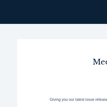
콘
텐
츠
로
건
너
뛰
기
Med
Giving you our latest issue relea