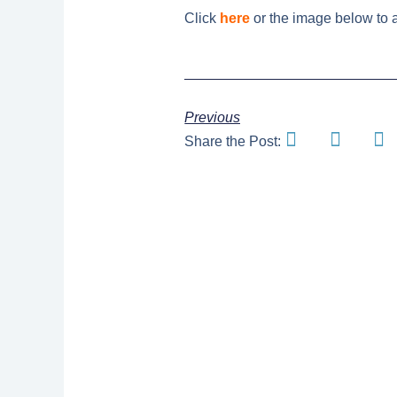
Click
here
or the image below to a
Previous
Share the Post: