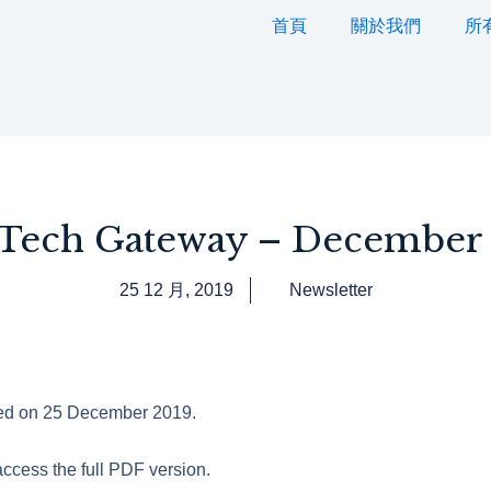
首頁
關於我們
所
ech Gateway – December
25 12 月, 2019
Newsletter
ased on 25 December 2019.
ccess the full PDF version.