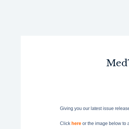
跳
至
主
要
內
容
MedT
Giving you our latest issue rele
Click
here
or the image below to a