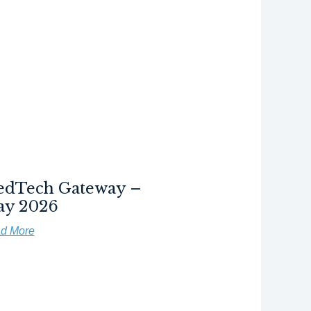
dTech Gateway –
y 2026
d More