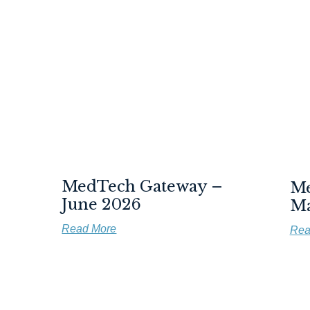
MedTech Gateway –
Me
June 2026
Ma
Read More
Rea