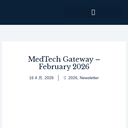
跳
至
内
容
MedTech Gateway –
February 2026
16 4 月, 2026
2026
,
Newsletter