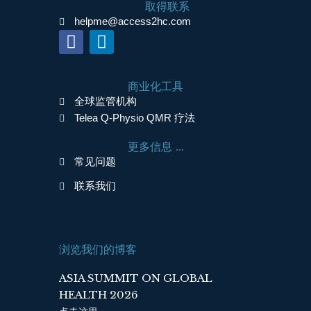
取得联系
helpme@access2hc.com
F
L
a
i
c
n
商业化工具
e
k
全球监管机构
b
e
Telea Q-Physio QMR 疗法
o
d
o
i
更多信息 ...
k
n
常见问题
联系我们
浏览我们的博客
ASIA SUMMIT ON GLOBAL
HEALTH 2026