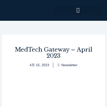
内
容
を
ス
キ
ッ
プ
MedTech Gateway – April
2023
4月 15, 2023
Newsletter