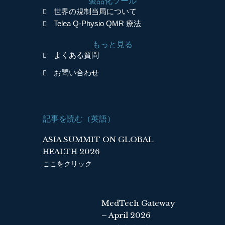
製品化ツール
e
k
世界の規制当局について
b
e
Telea Q-Physio QMR 療法
o
d
o
i
もっと見る
k
n
よくある質問
お問い合わせ
記事を読む（英語）
ASIA SUMMIT ON GLOBAL
HEALTH 2026
ここをクリック
MedTech Gateway
– April 2026