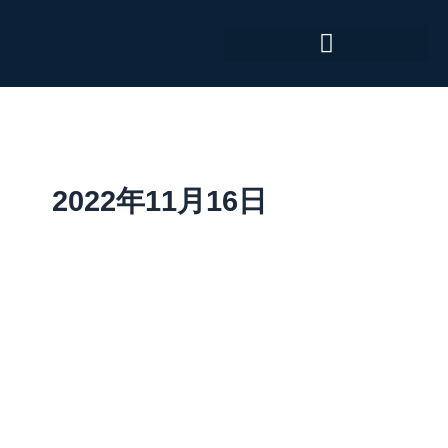
跳
至
内
容
2022年11月16日
MedTech
Gateway
–
November
2022