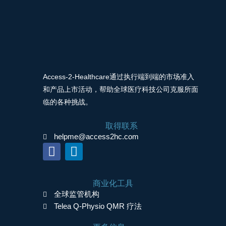
Access-2-Healthcare通过执行端到端的市场准入
和产品上市活动，帮助全球医疗科技公司克服所面
临的各种挑战。
取得联系
helpme@access2hc.com
F
L
a
i
c
n
商业化工具
e
k
全球监管机构
b
e
Telea Q-Physio QMR 疗法
o
d
o
i