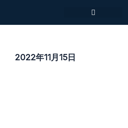
跳
至
内
容
2022年11月15日
Covering
End-
to-
End
In-
Person