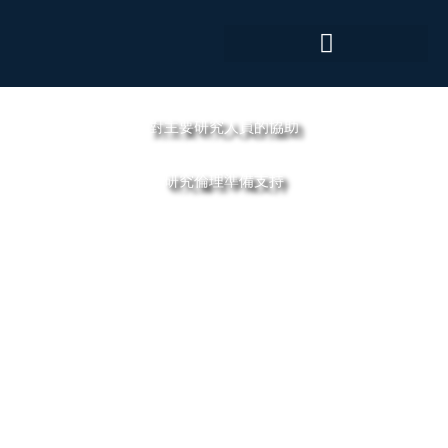
跳
至
主
要
內
對主要研究人員的協助
容
研究倫理準備支持