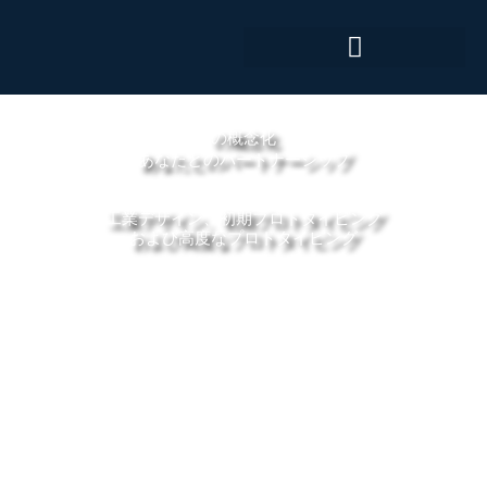
内
容
を
ス
キ
の概念化
ッ
あなたとのパートナーシップ
プ
工業デザイン、初期プロトタイピング
および高度なプロトタイピング