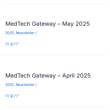
MedTech
Gateway
MedTech Gateway – May 2025
–
May
2025
,
Newsletter
/
2025
더 읽기"
MedTech
Gateway
MedTech Gateway – April 2025
–
April
2025
,
Newsletter
/
2025
더 읽기"