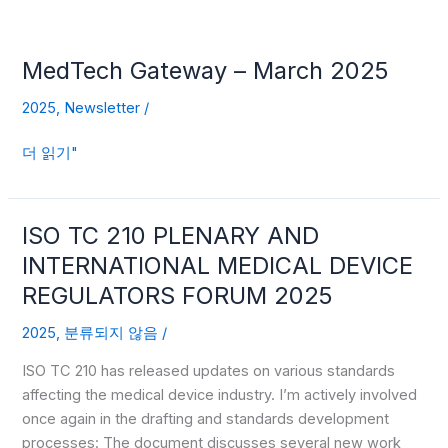
MedTech
Gateway
MedTech Gateway – March 2025
–
March
2025
,
Newsletter
/
2025
더 읽기"
ISO TC 210 PLENARY AND
ISO
TC
INTERNATIONAL MEDICAL DEVICE
210
REGULATORS FORUM 2025
PLENARY
AND
2025
,
분류되지 않음
/
INTERNATIONAL
ISO TC 210 has released updates on various standards
MEDICAL
affecting the medical device industry. I’m actively involved
DEVICE
once again in the drafting and standards development
REGULATORS
processes: The document discusses several new work