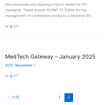
FORUM
item proposals and ongoing projects related to ISO
2025
standards. These include ISO/NP TS 25694 for risk
management of combination products, a tentative ISO
더 읽기"
MedTech
Gateway
MedTech Gateway – January 2025
–
January
2025
,
Newsletter
/
2025
더 읽기"
←
이전
1
2