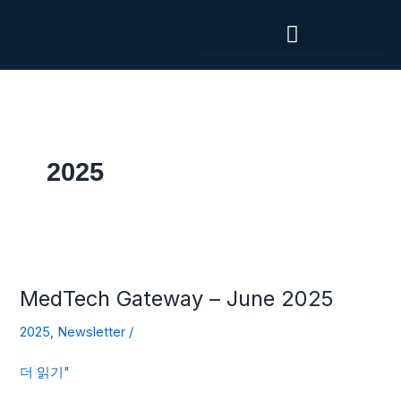
콘
텐
츠
로
건
너
뛰
기
2025
MedTech
Gateway
MedTech Gateway – June 2025
–
June
2025
,
Newsletter
/
2025
더 읽기"