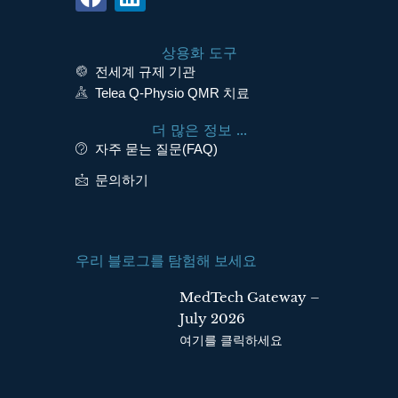
a
i
c
n
상용화 도구
e
k
전세계 규제 기관
b
e
Telea Q-Physio QMR 치료
o
d
o
i
더 많은 정보 ...
k
n
자주 묻는 질문(FAQ)
문의하기
우리 블로그를 탐험해 보세요
MedTech Gateway –
July 2026
여기를 클릭하세요