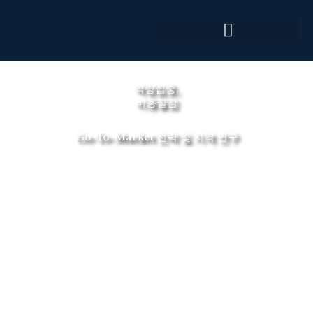
콘
텐
츠
로
건
역량집중,
너
비용절감
뛰
기
Go-To-Market 전략 및 지역 연구