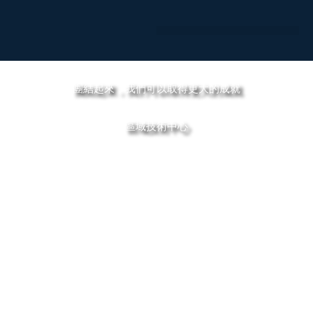
跳
至
主
要
內
團結起來，我們可以取得更大的成就
容
區域技術中心