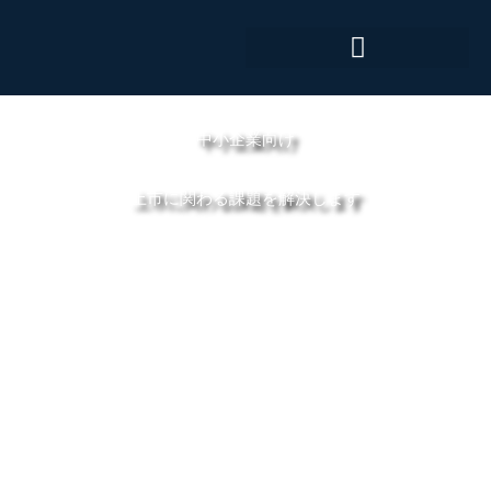
内
容
を
ス
キ
中小企業向け
ッ
プ
上市に関わる課題を解決します